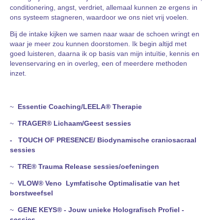
conditionering, angst, verdriet, allemaal kunnen ze ergens in
ons systeem stagneren, waardoor we ons niet vrij voelen.
Bij de intake kijken we samen naar waar de schoen wringt en
waar je meer zou kunnen doorstomen. Ik begin altijd met
goed luisteren, daarna ik op basis van mijn intuïtie, kennis en
levenservaring en in overleg, een of meerdere methoden
inzet.
~
Essentie Coaching/LEELA® Therapie
~
TRAGER® Lichaam/Geest sessies
-
TOUCH OF PRESENCE/ Biodynamische craniosacraal
sessies
~
TRE® Trauma Release sessies/oefeningen
~
VLOW®
Veno
Lymfatische Optimalisatie van het
borstweefsel
~
GENE KEYS® - Jouw unieke Holografisch Profiel -
sessies